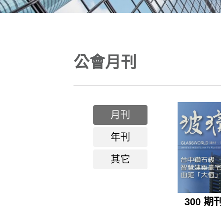
公會月刊
月刊
年刊
其它
300 期